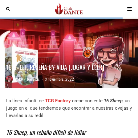
16 SHEEP, RESEÑA BY AIDA [JUGAR Y LEER]
Aida
·
Reseñas
·
3 noviembre, 2022
La línea infantil de
TCG Factory
crece con este
16 Sheep
, un
juego en el que tendremos que encontrar a nuestras ovejas y
llevarlas a su redil.
16 Sheep, un rebaño difícil de lidiar