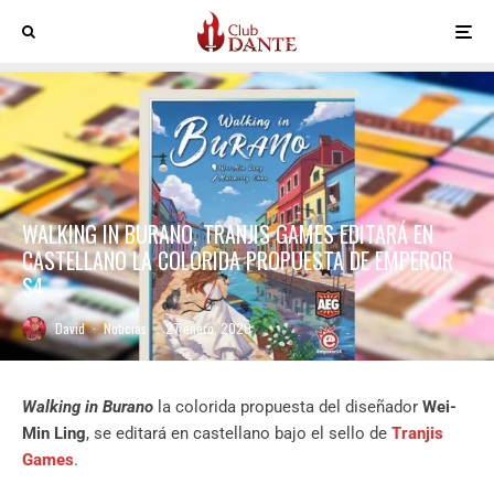
WALKING IN BURANO, TRANJIS GAMES EDITARÁ EN
CASTELLANO LA COLORIDA PROPUESTA DE EMPEROR
S4
David
·
Noticias
·
27 enero, 2020
Walking in Burano
la colorida propuesta del diseñador
Wei-
Min Ling
, se editará en castellano bajo el sello de
Tranjis
Games
.