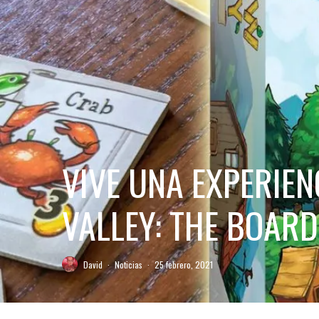
VIVE UNA EXPERIE
VALLEY: THE BOAR
David
·
Noticias
·
25 febrero, 2021