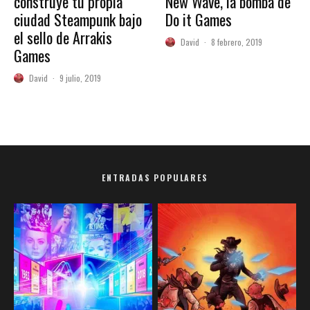
construye tu propia
New Wave, la bomba de
ciudad Steampunk bajo
Do it Games
el sello de Arrakis
David
·
8 febrero, 2019
Games
David
·
9 julio, 2019
ENTRADAS POPULARES