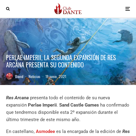
PERLAE IMPERII, LA SEGUNDA EXPANSIÓN DE RES
ARCANA PRESENTA SU CONTENIDO
David
·
Noticias
·
19 junio, 2021
Res Arcana
presenta todo el contenido de su nueva
expansión
Perlae Imperii
.
Sand Castle Games
ha confirmado
que tendremos disponible esta 2º expansión durante el
último trimestre de este mismo año.
En castellano,
Asmodee
es la encargada de la edición de
Res