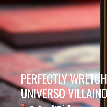
PERFECTLY WRETCH
UNIVERSO VILLAIN
David
·
Noticias
·
17 enero, 2020