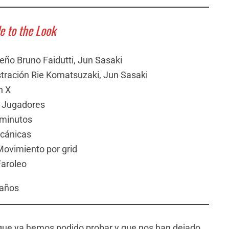
e to the Look
eño Bruno Faidutti, Jun Sasaki
stración Rie Komatsuzaki, Jun Sasaki
n X
 Jugadores
 minutos
cánicas
ovimiento por grid
Faroleo
 años
 que ya hemos podido probar y que nos han dejado