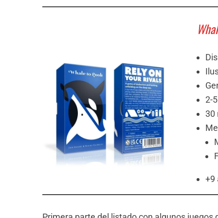
Whal
Dis
Ilu
Ge
2-5
30
Me
M
+9
Primera parte del listado con algunos juegos