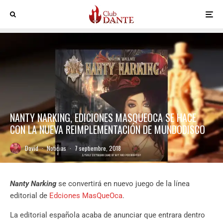
NANTY NARKING, EDICIONES MASQUEOCA SE HACE
CON LA NUEVA REIMPLEMENTACIÓN DE MUNDODISCO
David
·
Noticias
·
7 septiembre, 2018
Nanty Narking
se convertirá en nuevo juego de la línea
editorial de
Edciones MasQueOca
.
La editorial española acaba de anunciar que entrara dentro