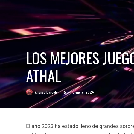
LOS MEJORES JUEGO
ATHAL
Alfonso Barceló
·
Rol
·
8 enero, 2024
El año 2023 ha estado lleno de grandes sorpre