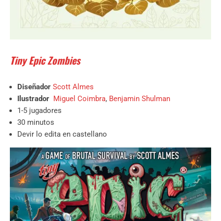
Tiny Epic Zombies
Diseñador
Scott Almes
Ilustrador
Miguel Coimbra
,
Benjamin Shulman
1-5 jugadores
30 minutos
Devir lo edita en castellano