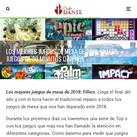
LOS MEJORES JUEGOS DE MESA DE 2018: FILLERS,
JUEGOS DE 30 MINUTOS O MENOS
David
·
Tops y listas
·
21 enero, 2019
Los mejores juegos de mesa de 2018: Fillers
. Llega el final del
año y con el toca hacer el tradicional repaso a todos los
juegos de mesa que nos han deparado este 2018.
Durante los próximos días os traeremos una serie de Top´s
con los juegos que más nos han llamado la atención en
diferentes categorías. Como baremo para medir que juegos