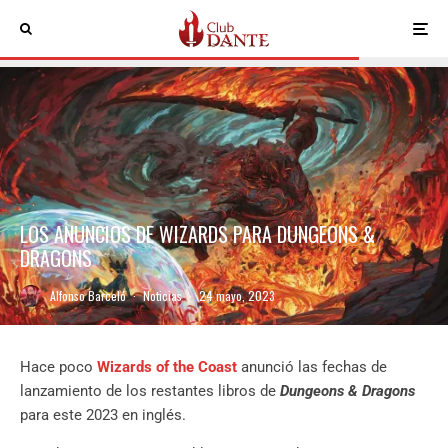
LOS ANUNCIOS DE WIZARDS PARA DUNGEONS &
DRAGONS
Alfonso Barceló
·
Noticias
·
24 mayo, 2023
Hace poco
Wizards of the Coast
anunció las fechas de
lanzamiento de los restantes libros de
Dungeons & Dragons
para este 2023 en inglés.