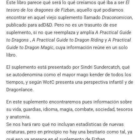
Este libro parece qué será lo qué creíamos qué iba a ser
El
tesoro de los dragones de Fizban
, aquello qué podíamos
encontrar en aquel viejo suplemento llamado
Draconomicon
,
publicado para adD&D. Pero no es un trasunto de ese
suplemento, si no
que reemplaza y amplía
A Practical Guide
to Dragons
,
A Practical Guide to Dragon Riding
y
A Practical
Guide to Dragon Magic
, cuya información reúne en un solo
libro.
El suplemento está presentado por Sindri Sundercatch, qué
se autodenomina como el mayor mago kender de todos los
tiempos, y según WotC presenta una perspectiva infantil y de
Dragonlance.
En este suplemento encontraremos pues información sobre
su vida, guardias, idioma, magia, combate, sociedad, tesoros
y anatomía.
Se nos hará raro qué no incluyan estadísticas de nuevas
criaturas, pero en principio no hay una bestiario como tal, ya
qué eso ya aparece en el suplemento de Fizban.