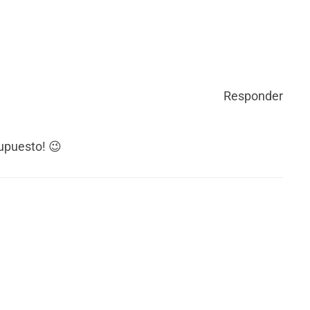
Responder
upuesto! 😉