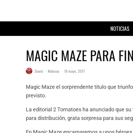
NOTICIAS
MAGIC MAZE PARA FI
David
·
Noticias
·
19 mayo, 2017
Magic Maze el sorprendente titulo que triunfo
previsto.
La editorial 2 Tomatoes ha anunciado que su t
para distribución, grata sorpresa para sus se
En Magic Maze encarnaremos a unos héroes a 