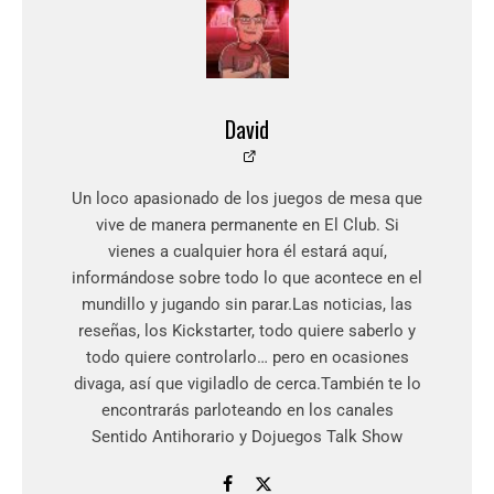
David
Un loco apasionado de los juegos de mesa que
vive de manera permanente en El Club. Si
vienes a cualquier hora él estará aquí,
informándose sobre todo lo que acontece en el
mundillo y jugando sin parar.Las noticias, las
reseñas, los Kickstarter, todo quiere saberlo y
todo quiere controlarlo… pero en ocasiones
divaga, así que vigiladlo de cerca.También te lo
encontrarás parloteando en los canales
Sentido Antihorario y Dojuegos Talk Show