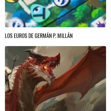
LOS EUROS DE GERMÁN P. MILLÁN