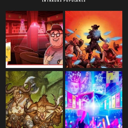
ENTRADAS POPULARES