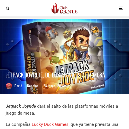
JETPACK JOYRIDE, DE LOS MOVILES A LA MESA
David
·
Noticias
·
28 mayo, 2018
Jetpack Joyride
dará el salto de las plataformas móviles a
juego de mesa.
La compañía
Lucky Duck Games
, que ya tiene prevista una