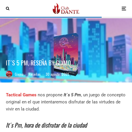
IT´S 5 PM, RESEÑA BY GIXMO
Gixmo
·
Reseñas
·
30 agosto, 2021
Tactical Games
nos propone
It´s 5 Pm
, un juego de concepto
original en el que intentaremos disfrutar de las virtudes de
vivir en la ciudad.
It´s Pm, hora de disfrutar de la ciudad