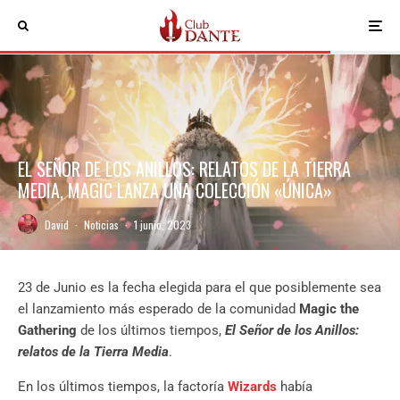
EL SEÑOR DE LOS ANILLOS: RELATOS DE LA TIERRA
MEDIA, MAGIC LANZA UNA COLECCIÓN «ÚNICA»
David
·
Noticias
·
1 junio, 2023
23 de Junio es la fecha elegida para el que posiblemente sea
el lanzamiento más esperado de la comunidad
Magic the
Gathering
de los últimos tiempos,
El Señor de los Anillos:
relatos de la Tierra Media
.
En los últimos tiempos, la factoría
Wizards
había