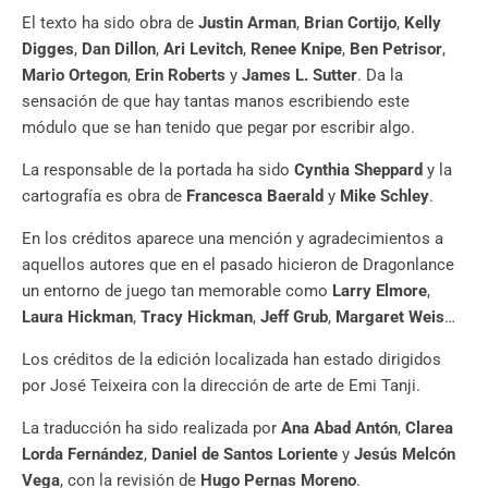
El texto ha sido obra de
Justin Arman
,
Brian Cortijo
,
Kelly
Digges
,
Dan Dillon
,
Ari Levitch
,
Renee Knipe
,
Ben Petrisor
,
Mario Ortegon
,
Erin Roberts
y
James L. Sutter
. Da la
sensación de que hay tantas manos escribiendo este
módulo que se han tenido que pegar por escribir algo.
La responsable de la portada ha sido
Cynthia Sheppard
y la
cartografía es obra de
Francesca Baerald
y
Mike Schley
.
En los créditos aparece una mención y agradecimientos a
aquellos autores que en el pasado hicieron de Dragonlance
un entorno de juego tan memorable como
Larry Elmore
,
Laura Hickman
,
Tracy Hickman
,
Jeff Grub
,
Margaret Weis
…
Los créditos de la edición localizada han estado dirigidos
por José Teixeira con la dirección de arte de Emi Tanji.
La traducción ha sido realizada por
Ana Abad Antón
,
Clarea
Lorda Fernández
,
Daniel de Santos Loriente
y
Jesús Melcón
Vega
, con la revisión de
Hugo Pernas Moreno
.