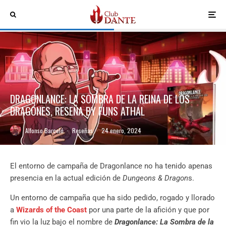
DRAGONLANCE: LA SOMBRA DE LA REINA DE LOS
DRAGONES, RESEÑA BY FUNS ATHAL
Alfonso Barceló
·
Reseñas
·
24 enero, 2024
El entorno de campaña de Dragonlance no ha tenido apenas
presencia en la actual edición de
Dungeons & Dragon
s.
Un entorno de campaña que ha sido pedido, rogado y llorado
a
Wizards of the Coast
por una parte de la afición y que por
fin vio la luz bajo el nombre de
Dragonlance: La Sombra de la