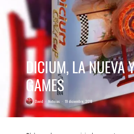
DICIUM, LA NUEVA 
GAMES
David
·
Noticias
·
19 diciembre, 2018