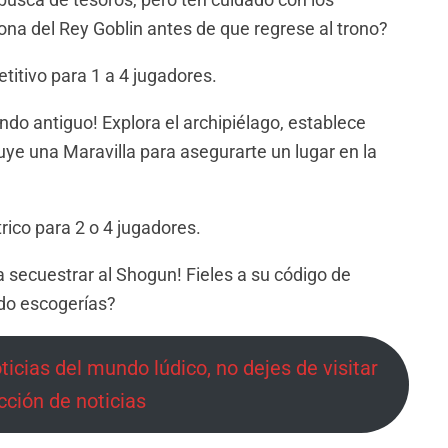
ona del Rey Goblin antes de que regrese al trono?
titivo para 1 a 4 jugadores.
do antiguo! Explora el archipiélago, establece
ye una Maravilla para asegurarte un lugar en la
rico para 2 o 4 jugadores.
a secuestrar al Shogun! Fieles a su código de
ado escogerías?
oticias del mundo lúdico, no dejes de visitar
cción de noticias