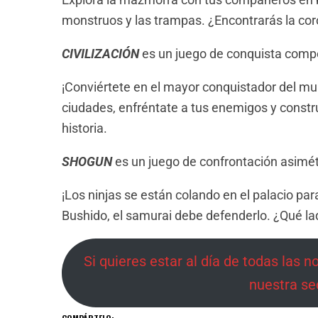
monstruos y las trampas. ¿Encontrarás la cor
CIVILIZACIÓN
es un juego de conquista compe
¡Conviértete en el mayor conquistador del mun
ciudades, enfréntate a tus enemigos y constru
historia.
SHOGUN
es un juego de confrontación asimét
¡Los ninjas se están colando en el palacio par
Bushido, el samurai debe defenderlo. ¿Qué l
Si quieres estar al día de todas las n
nuestra se