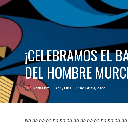
¡CELEBRAMOS EL B
DEL HOMBRE MURC
Montse Mkd
·
Tops y listas
·
17 septiembre, 2022
Na na na na na na na na na na na na na na 