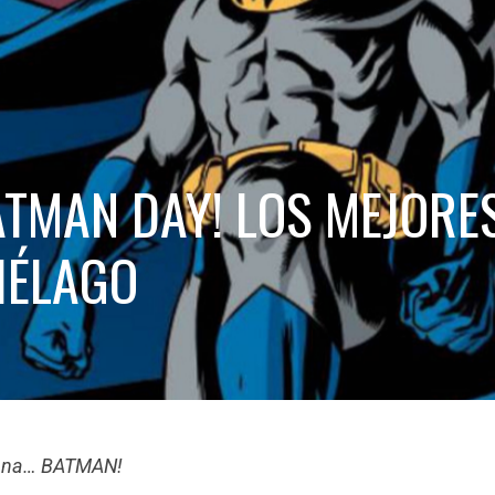
ATMAN DAY! LOS MEJORE
IÉLAGO
na na… BATMAN!