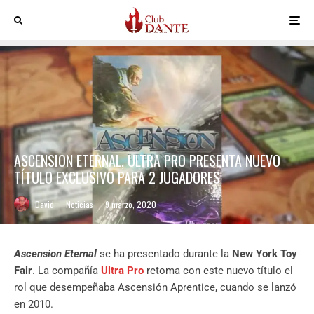
ASCENSION ETERNAL, ULTRA PRO PRESENTA NUEVO
TÍTULO EXCLUSIVO PARA 2 JUGADORES
David
·
Noticias
·
9 marzo, 2020
Ascension Eternal
se ha presentado durante la
New York Toy
Fair
. La compañía
Ultra Pro
retoma con este nuevo título el
rol que desempeñaba Ascensión Aprentice, cuando se lanzó
en 2010.