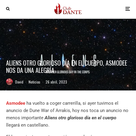
ALIENS OTRO GLORIOSO DÍA EN EL CUERPO, ASMODEE
NOS DA UNA ALEGRÍA
David
·
Noticias
·
26 abril, 2023
Asmodee
ha vuelto a coger carrerilla, si ayer tuvimos el
anuncio de Dune War of Arrakis, hoy nos toca un anuncio no
menos importante
Aliens otro glorioso día en el cuerpo
llegará en castellano.