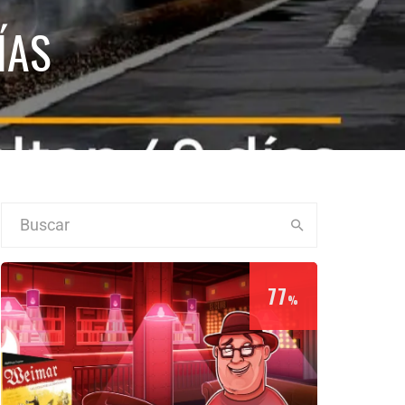
ÍAS
77
%