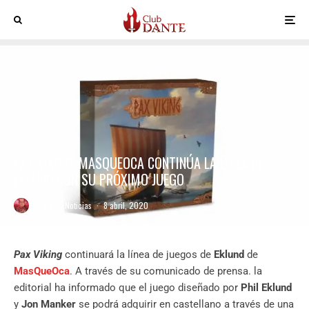
PAX VIKING, MASQUEOCA CONTINÚA LA LÍNEA DE
EKLUND CON SU PRÓXIMO JUEGO
David
·
Noticias
·
8 abril, 2020
Pax Viking
continuará la línea de juegos de
Eklund
de
MasQueOca
. A través de su comunicado de prensa. la
editorial ha informado que el juego diseñado por
Phil Eklund
y
Jon Manker
se podrá adquirir en castellano a través de una