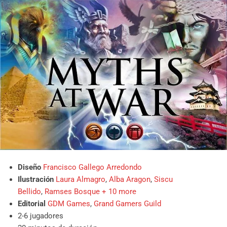
Diseño
Francisco Gallego Arredondo
Ilustración
Laura Almagro
,
Alba Aragon
,
Siscu
Bellido
,
Ramses Bosque
+ 10 more
Editorial
GDM Games
,
Grand Gamers Guild
2-6 jugadores