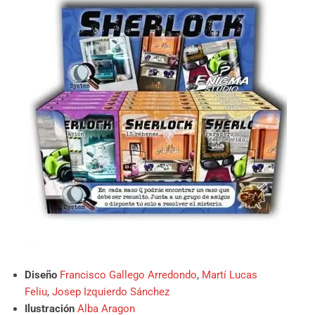
Diseño
Francisco Gallego Arredondo
,
Martí Lucas
Feliu
,
Josep Izquierdo Sánchez
Ilustración
Alba Aragon