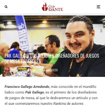
PAK GALLEGO, LOS MEJORES DISEÑADORES DE JUEGOS
DE MESA ESPAÑOLES
David
·
Tops y listas
·
29 mayo, 2020
Francisco Gallego Arredondo
, más conocido en el mundillo
lúdico como
Pak Gallego
, es el primero de los diseñadores
de juegos de mesa, al que le dedicaremos un artículo y con
el que comenzaremos nuestro Ranking de autores