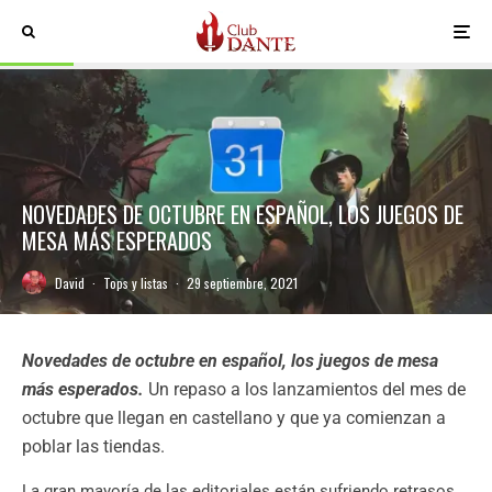
NOVEDADES DE OCTUBRE EN ESPAÑOL, LOS JUEGOS DE
MESA MÁS ESPERADOS
David
·
Tops y listas
·
29 septiembre, 2021
Novedades de octubre en español, los juegos de mesa
más esperados.
U
n repaso a los lanzamientos del mes de
octubre que llegan en castellano y que ya comienzan a
poblar las tiendas.
La gran mayoría de las editoriales están sufriendo retrasos