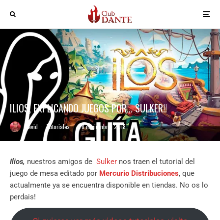
ILIOS, EXPLICANDO JUEGOS POR… SULKER!!
David
·
Tutoriales
·
28 noviembre, 2018
Ilios,
nuestros amigos de
Sulker
nos traen el tutorial del
juego de mesa editado por
Mercurio Distribuciones
, que
actualmente ya se encuentra disponible en tiendas. No os lo
perdais!