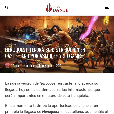
HEROQUEST TENDRÁ SU DISTRIBUCIÓN EN
CASTELLANO POR ASMODEE Y SD GAMES
David
·
Noticias
·
15 noviembre, 2021
La nueva versión de
Heroquest
en castellano acerca su
llegada, hoy se ha confirmado varias informaciones que
serán importantes en el futuro de esta franquicia.
En su momento tuvimos la oportunidad de anunciar en
primicia la llegada de
Heroquest
en castellano, aquí tenéis el