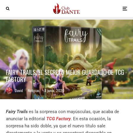
FAIRY TRAILS, EL SECRETO MEJOR GUARDADO DE TCG
FACTORY
David
·
Noticias
·
8 junio, 2020
Fairy Trails
es la sorpresa con mayúsculas, que acaba de
anunciar la editorial
TCG Factory
. En esta ocasión, la
sorpresa ha sido doble, ya que el nuevo título sale
directamente a la venta y se encontrará disponible en