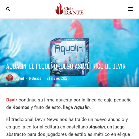
AQUALIN, EL PEQUEÑO JUEGO ASIMÉTRICO DE DEVIR
David
·
Noticias
·
21 mayo, 2021
Devir
continúa su firme apuesta por la línea de caja pequeña
de
Kosmos
y fruto de esto, llega
Aqualin
.
El tradicional Devir News nos ha traído un nuevo anuncio y
es que la editorial editará en castellano
Aqualin
, un juego
abstracto para dos jugadores de estilo asimétrico en el que