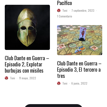
Pacífico
Toni
·
7 septiembre, 2023
·
1 Comentario
Club Dante en Guerra –
Club Dante en Guerra –
Episodio 2, Explotar
Episodio 3, El tercero a
burbujas con misiles
tres
Toni
·
11 mayo, 2022
Toni
·
6 junio, 2022