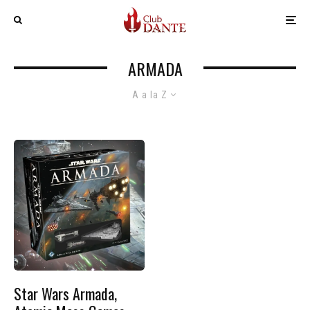
ARMADA
A a la Z
Star Wars Armada,