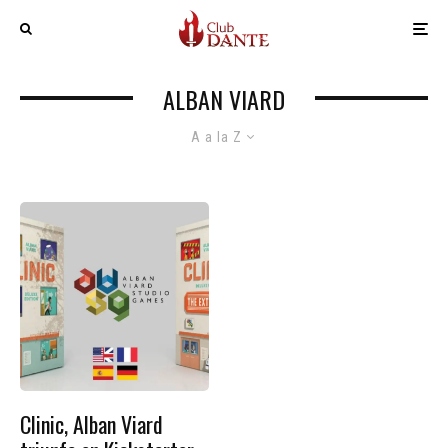
ALBAN VIARD
A a la Z
Clinic, Alban Viard