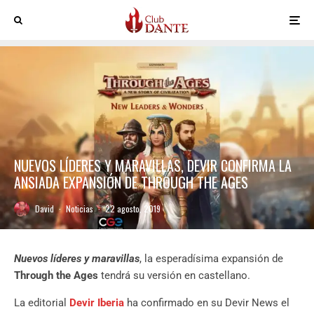
NUEVOS LÍDERES Y MARAVILLAS, DEVIR CONFIRMA LA
ANSIADA EXPANSIÓN DE THROUGH THE AGES
David
·
Noticias
·
22 agosto, 2019
Nuevos líderes y maravillas
, la esperadísima expansión de
Through the Ages
tendrá su versión en castellano.
La editorial
Devir Iberia
ha confirmado en su Devir News el