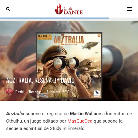
AUZTRALIA, RESEÑA BY DAVID
David
·
Reseñas
·
5 febrero, 2019
Auztralia
supone el regreso de
Martin Wallace
a los mitos de
Cthulhu, un juego editado por
MasQueOca
que supone la
secuela espiritual de Study in Emerald