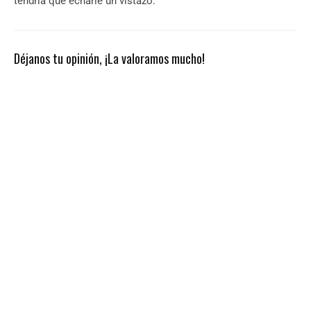
tendría que echarle un vistazo.
Déjanos tu opinión, ¡La valoramos mucho!