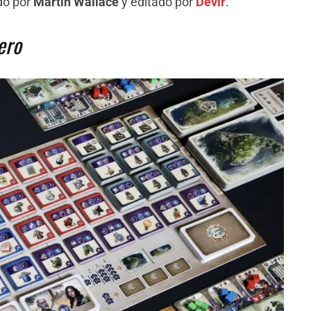
ado por
Martin Wallace
y editado por
Devir
.
ero